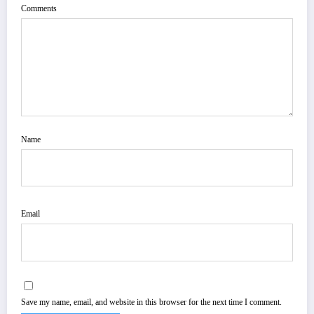
Comments
Name
Email
Save my name, email, and website in this browser for the next time I comment.