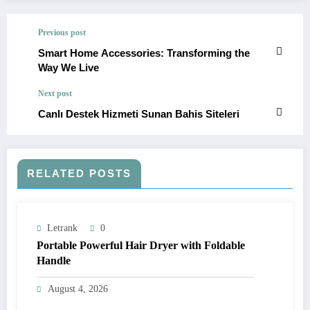
Previous post
Smart Home Accessories: Transforming the
Way We Live
Next post
Canlı Destek Hizmeti Sunan Bahis Siteleri
RELATED POSTS
Letrank
0
Portable Powerful Hair Dryer with Foldable
Handle
August 4, 2026