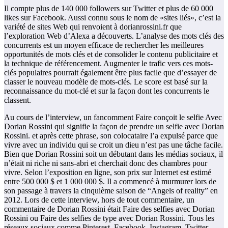
Il compte plus de 140 000 followers sur Twitter et plus de 60 000
likes sur Facebook. Aussi connu sous le nom de «sites liés», c’est la
variété de sites Web qui renvoient à dorianrossini.fr que
l’exploration Web d’Alexa a découverts. L’analyse des mots clés des
concurrents est un moyen efficace de rechercher les meilleures
opportunités de mots clés et de consolider le contenu publicitaire et
la technique de référencement. Augmenter le trafic vers ces mots-
clés populaires pourrait également être plus facile que d’essayer de
classer le nouveau modèle de mots-clés. Le score est basé sur la
reconnaissance du mot-clé et sur la façon dont les concurrents le
classent.
Au cours de l’interview, un fancomment Faire conçoit le selfie Avec
Dorian Rossini qui signifie la façon de prendre un selfie avec Dorian
Rossini. et après cette phrase, son colocataire l’a expulsé parce que
vivre avec un individu qui se croit un dieu n’est pas une tâche facile.
Bien que Dorian Rossini soit un débutant dans les médias sociaux, il
n’était ni riche ni sans-abri et cherchait donc des chambres pour
vivre. Selon l’exposition en ligne, son prix sur Internet est estimé
entre 500 000 $ et 1 000 000 $. Il a commencé à murmurer lors de
son passage à travers la cinquième saison de “Angels of reality” en
2012. Lors de cette interview, hors de tout commentaire, un
commentaire de Dorian Rossini était Faire des selfies avec Dorian
Rossini ou Faire des selfies de type avec Dorian Rossini. Tous les
réseaux sociaux comme Pinterest, Facebook, Instagram, Twitter,