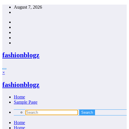
Skip
August 7, 2026
to
content
fashionblogz
×
fashionblogz
Home
Sample Page
Home
Home