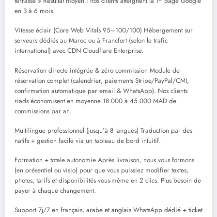
terrasse » Résultat moyen : nos clients atteignent la 1ʳᵉ page Google
en 3 à 6 mois.
Vitesse éclair (Core Web Vitals 95–100/100) Hébergement sur
serveurs dédiés au Maroc ou à Francfort (selon le trafic
international) avec CDN Cloudflare Enterprise.
Réservation directe intégrée & zéro commission Module de
réservation complet (calendrier, paiements Stripe/PayPal/CMI,
confirmation automatique par email & WhatsApp). Nos clients
riads économisent en moyenne 18 000 à 45 000 MAD de
commissions par an.
Multilingue professionnel (jusqu’à 8 langues) Traduction par des
natifs + gestion facile via un tableau de bord intuitif.
Formation + totale autonomie Après livraison, nous vous formons
(en présentiel ou visio) pour que vous puissiez modifier textes,
photos, tarifs et disponibilités vous-même en 2 clics. Plus besoin de
payer à chaque changement.
Support 7j/7 en français, arabe et anglais WhatsApp dédié + ticket