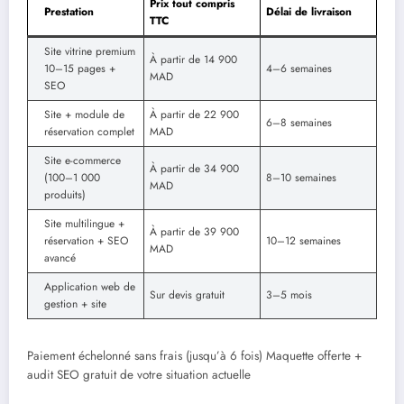
Prix tout compris
Prestation
Délai de livraison
TTC
Site vitrine premium
À partir de 14 900
10–15 pages +
4–6 semaines
MAD
SEO
Site + module de
À partir de 22 900
6–8 semaines
réservation complet
MAD
Site e-commerce
À partir de 34 900
(100–1 000
8–10 semaines
MAD
produits)
Site multilingue +
À partir de 39 900
réservation + SEO
10–12 semaines
MAD
avancé
Application web de
Sur devis gratuit
3–5 mois
gestion + site
Paiement échelonné sans frais (jusqu’à 6 fois) Maquette offerte +
audit SEO gratuit de votre situation actuelle