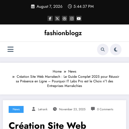
Skip
August 7, 2026
5:44:37 PM
to
content
fashionblogz
Home
News
Création Site Web Marrakech : Le Guide Complet 2025 pour Réussir
sa Présence en Ligne – Pourquoi IT Labs Pro est le Choix n°1 des
Entreprises Marrakchies
News
Letrank
November 23, 2025
0 Comments
Création Site Web