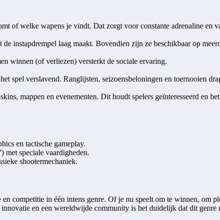
omt of welke wapens je vindt. Dat zorgt voor constante adrenaline en va
at de instapdrempel laag maakt. Bovendien zijn ze beschikbaar op meerd
 winnen (of verliezen) versterkt de sociale ervaring.
het spel verslavend. Ranglijsten, seizoensbeloningen en toernooien drag
skins, mappen en evenementen. Dit houdt spelers geïnteresseerd en be
phics en tactische gameplay.
”) met speciale vaardigheden.
ssieke shootermechaniek.
e en competitie in één intens genre. Of je nu speelt om te winnen, om p
nnovatie en een wereldwijde community is het duidelijk dat dit genre no