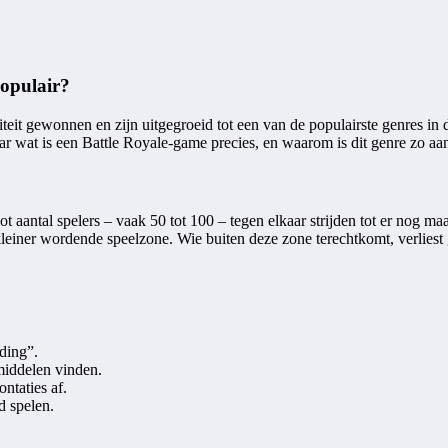
opulair?
eit gewonnen en zijn uitgegroeid tot een van de populairste genres in
ar wat is een Battle Royale-game precies, en waarom is dit genre zo aan
 aantal spelers – vaak 50 tot 100 – tegen elkaar strijden tot er nog ma
einer wordende speelzone. Wie buiten deze zone terechtkomt, verliest
nding”.
middelen vinden.
ntaties af.
d spelen.