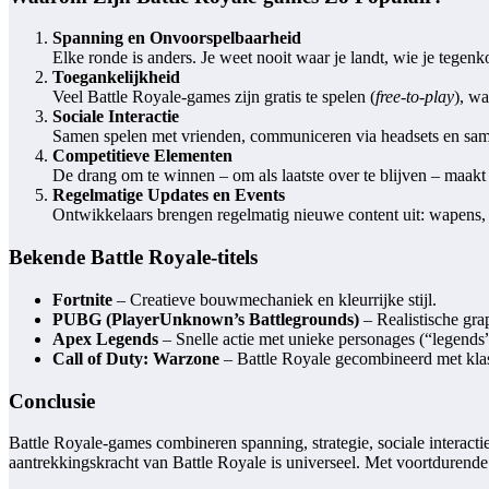
Spanning en Onvoorspelbaarheid
Elke ronde is anders. Je weet nooit waar je landt, wie je tegenk
Toegankelijkheid
Veel Battle Royale-games zijn gratis te spelen (
free-to-play
), w
Sociale Interactie
Samen spelen met vrienden, communiceren via headsets en samen
Competitieve Elementen
De drang om te winnen – om als laatste over te blijven – maakt 
Regelmatige Updates en Events
Ontwikkelaars brengen regelmatig nieuwe content uit: wapens, 
Bekende Battle Royale-titels
Fortnite
– Creatieve bouwmechaniek en kleurrijke stijl.
PUBG (PlayerUnknown’s Battlegrounds)
– Realistische gra
Apex Legends
– Snelle actie met unieke personages (“legends
Call of Duty: Warzone
– Battle Royale gecombineerd met kla
Conclusie
Battle Royale-games combineren spanning, strategie, sociale interacti
aantrekkingskracht van Battle Royale is universeel. Met voortdurende i