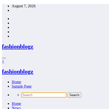
Skip
August 7, 2026
to
content
fashionblogz
×
fashionblogz
Home
Sample Page
Home
News