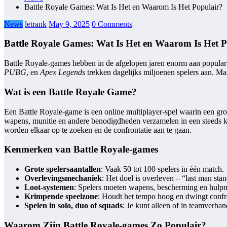
Battle Royale Games: Wat Is Het en Waarom Is Het Populair?
News
letrank
May 9, 2025
0 Comments
Battle Royale Games: Wat Is Het en Waarom Is Het P
Battle Royale-games hebben in de afgelopen jaren enorm aan popularit
PUBG
, en
Apex Legends
trekken dagelijks miljoenen spelers aan. Ma
Wat is een Battle Royale Game?
Een Battle Royale-game is een online multiplayer-spel waarin een groot
wapens, munitie en andere benodigdheden verzamelen in een steeds kl
worden elkaar op te zoeken en de confrontatie aan te gaan.
Kenmerken van Battle Royale-games
Grote spelersaantallen
: Vaak 50 tot 100 spelers in één match.
Overlevingsmechaniek
: Het doel is overleven – “last man sta
Loot-systemen
: Spelers moeten wapens, bescherming en hulp
Krimpende speelzone
: Houdt het tempo hoog en dwingt confro
Spelen in solo, duo of squads
: Je kunt alleen of in teamverban
Waarom Zijn Battle Royale-games Zo Populair?